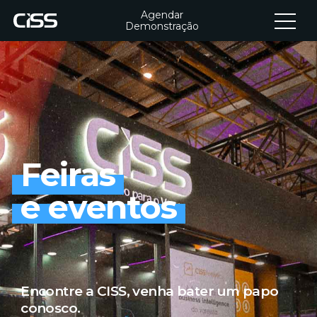
Agendar
Demonstração
Feiras
e eventos
Encontre a CISS, venha bater um papo
conosco.