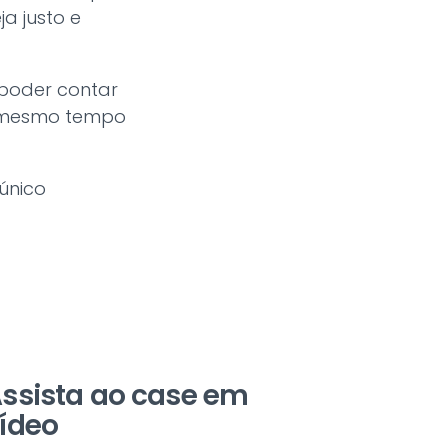
a justo e
 poder contar
ao mesmo tempo
́nico
ssista ao case em
ídeo