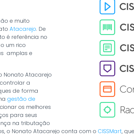
ção e muito
nato
Atacarejo
. De
o é referência no
do um rico
as amplas e
 o Nonato Atacarejo
controlar a
oques de forma
uma
gestão de
ionar os melhores
ços para seus
rança na tributação
os, o Nonato Atacarejo conta com o
CISSMart
, qu