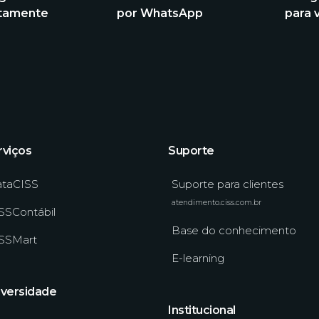
itamente
por WhatsApp
para 
rviços
Suporte
taCISS
Suporte para clientes
atendimento.ciss.com.br
SSContábil
Base do conhecimento
SSMart
E-learning
iversidade
Institucional