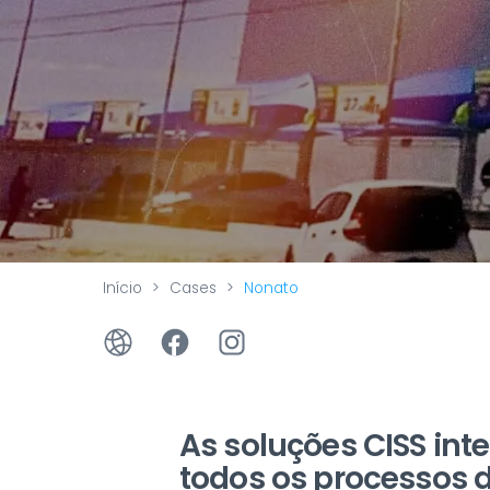
Início
Cases
Nonato
As soluções CISS int
todos os processos 