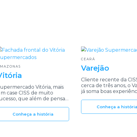
CEARÁ
Varejão
AMAZONAS
Vitória
Cliente recente da CIS
cerca de três anos, o V
upermercado Vitória, mais
já soma boas experiênci
m case CISS de muito
pois resolveu os probl
ucesso, que além de pensar
de integração de todos
o melhor para sua gestão,
Conheça a históri
setores e processos das 
ensa no melhor para seus
Conheça a história
lientes.