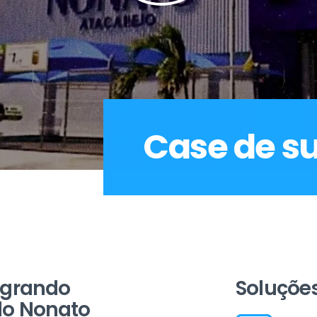
Case de s
egrando
Soluções
do Nonato