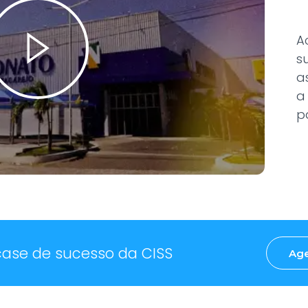
A
s
a
a
p
case de sucesso da CISS
Ag