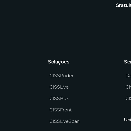
Gratu
Soluções
Se
CISSPoder
Da
CISSLive
CI
CISSBox
CI
CISSFront
Un
CISSLiveScan