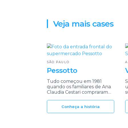
Veja mais cases
SÃO PAULO
Pessotto
Tudo começou em 1981
S
quando os familiares de Ana
u
Claudia Cestari compraram
s
uma portinha de
n
supermercado em
p
Conheça a história
Fernandópolis, interior de
c
São Paulo. Em 2017, quando
aconteceu a sucessão da
rede Pessotto, surgiram...