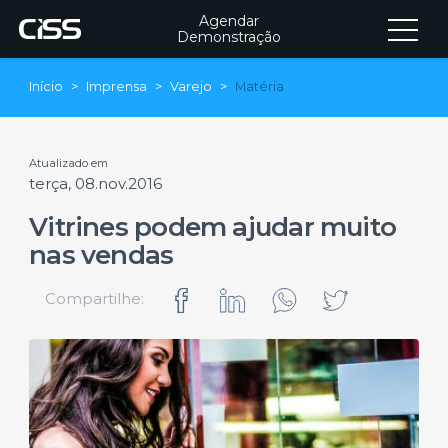
Agendar
Demonstração
Início
Imprensa
Varejo
Matéria
Atualizado em
terça, 08.nov.2016
Vitrines podem ajudar muito
nas vendas
Compartilhe: