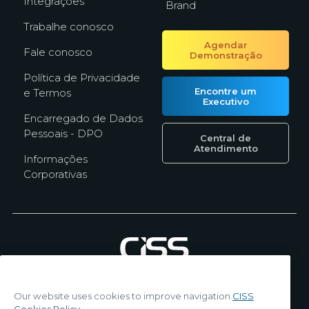
Integrações
Brand
Trabalhe conosco
Agendar
Fale conosco
Demonstração
Política de Privacidade
Encontre um
e Termos
Executivo
Encarregado de Dados
Pessoais - DPO
Central de
Atendimento
Informações
Corporativas
Copyright ©2026 | by
Marketing
CISS.
Our website uses cookies to improve navigation.
CISS