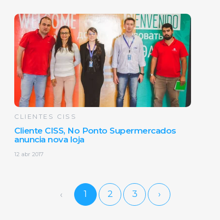
CLIENTES CISS
Cliente CISS, No Ponto Supermercados
anuncia nova loja
12 abr 2017
1
2
3
›
‹